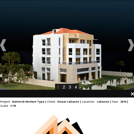
1
2
3
4
Project :
Beitmisk Modern Type |
Client :
Emaar Lebanon |
Location :
Lebanon |
Year :
2010 |
Scale :
1/75