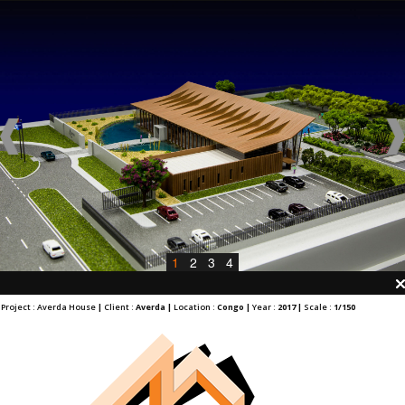
1
2
3
4
Project : Averda House
|
Client :
Averda |
Location :
Congo |
Year :
2017 |
Scale :
1/150